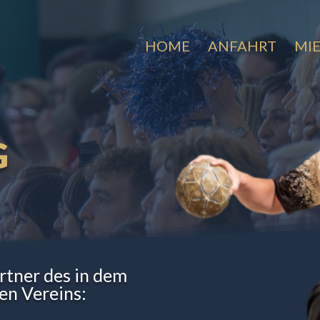
HOME
ANFAHRT
MI
G
artner des in dem
en Vereins: